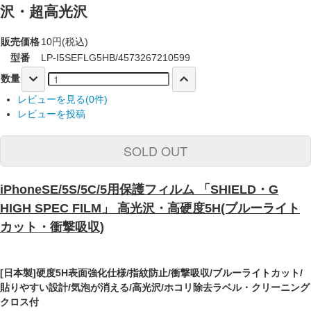
沢・超高光沢
販売価格
10円(税込)
型番
LP-I5SEFLG5HB/4573267210599
数量
レビューを見る(0件)
レビューを投稿
SOLD OUT
iPhoneSE/5S/5C/5用保護フィルム 「SHIELD・G
HIGH SPEC FILM」 高光沢・高硬度5H(ブルーライト
カット・衝撃吸収)
[日本製]硬度5H表面強化仕様/指紋防止/衝撃吸収/ブルーライトカット/
貼りやすい設計/気泡が消える/高光沢/ホコリ除去ラベル・クリーニング
クロス付