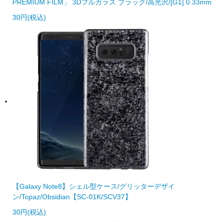
PREMIUM FILM」 3Dフルガラス ブラック/高光沢/[G1] 0.33mm
30円(税込)
【Galaxy Note8】シェル型ケース/グリッターデザイ
ン/Topaz/Obsidian【SC-01K/SCV37】
30円(税込)