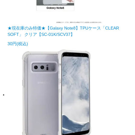
★現在庫のみ特価★【Galaxy Note8】TPUケース「CLEAR
SOFT」 クリア【SC-01K/SCV37】
30円(税込)