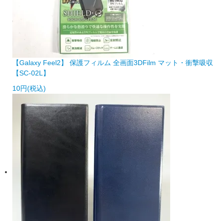
【Galaxy Feel2】 保護フィルム 全画面3DFilm マット・衝撃吸収
【SC-02L】
10円(税込)