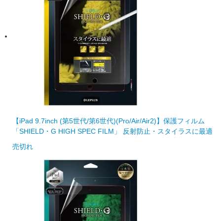
【iPad 9.7inch (第5世代/第6世代)(Pro/Air/Air2)】保護フィルム
「SHIELD・G HIGH SPEC FILM」 反射防止・スタイラスに最適
売切れ