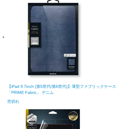
【iPad 9.7inch (第5世代/第6世代)】薄型ファブリックケース
「PRIME Fabric」 デニム
売切れ