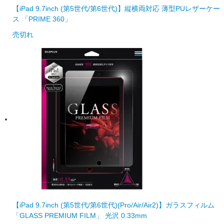
【iPad 9.7inch (第5世代/第6世代)】縦横両対応 薄型PUレザーケー
ス 「PRIME 360」
売切れ
【iPad 9.7inch (第5世代/第6世代)(Pro/Air/Air2)】ガラスフィルム
「GLASS PREMIUM FILM」 光沢 0.33mm