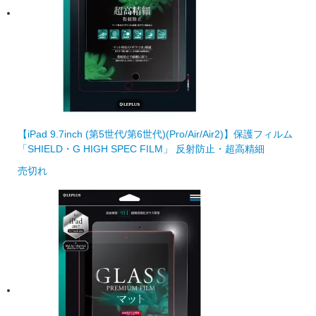
【iPad 9.7inch (第5世代/第6世代)(Pro/Air/Air2)】保護フィルム
「SHIELD・G HIGH SPEC FILM」 反射防止・超高精細
売切れ