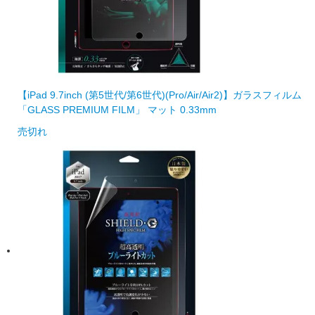
【iPad 9.7inch (第5世代/第6世代)(Pro/Air/Air2)】ガラスフィルム
「GLASS PREMIUM FILM」 マット 0.33mm
売切れ