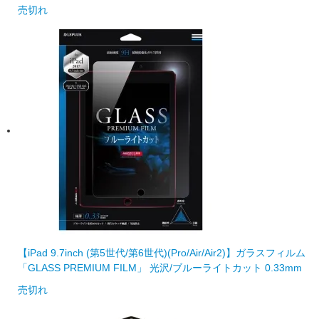
売切れ
【iPad 9.7inch (第5世代/第6世代)(Pro/Air/Air2)】ガラスフィルム
「GLASS PREMIUM FILM」 光沢/ブルーライトカット 0.33mm
売切れ