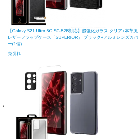
【Galaxy S21 Ultra 5G SC-52B対応】超強化ガラス クリア+本革風
レザーフラップケース「SUPERIOR」 ブラック+アルミレンズカバ
ー(1個)
売切れ