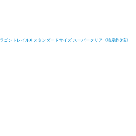
M FILM ドラゴントレイルX スタンダードサイズ スーパークリア《強度約8倍》