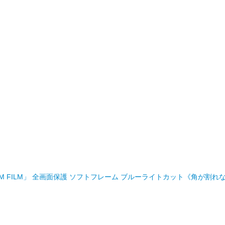
S PREMIUM FILM」 全画面保護 ソフトフレーム ブルーライトカット《角が割れ