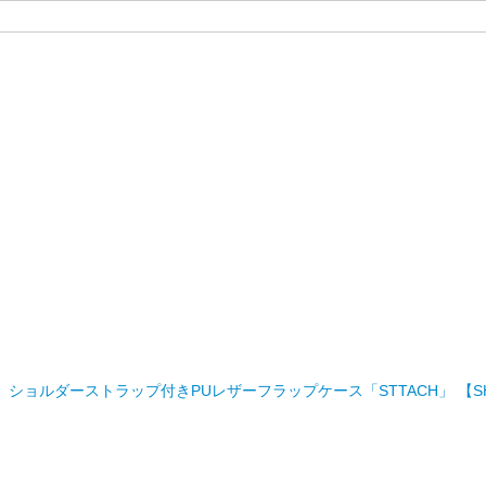
T」ショルダーストラップ付きPUレザーフラップケース「STTACH」 【SH-5