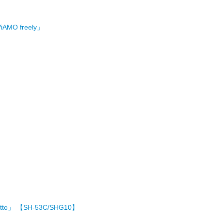
O freely」
」 【SH-53C/SHG10】