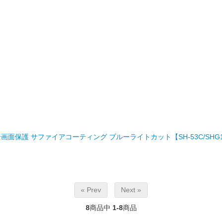
M」 全画面保護 サファイアコーティング ブルーライトカット【SH-53C/SHG
« Prev
Next »
8
商品中
1-8
商品