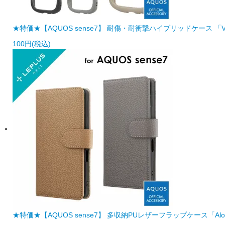
★特価★【AQUOS sense7】 耐傷・耐衝撃ハイブリッドケース 「ViAM
100円(税込)
★特価★【AQUOS sense7】 多収納PUレザーフラップケース「Alotto