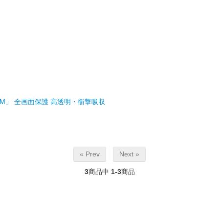
M FILM」 全画面保護 高透明・衝撃吸収
« Prev
Next »
3
商品中
1-3
商品